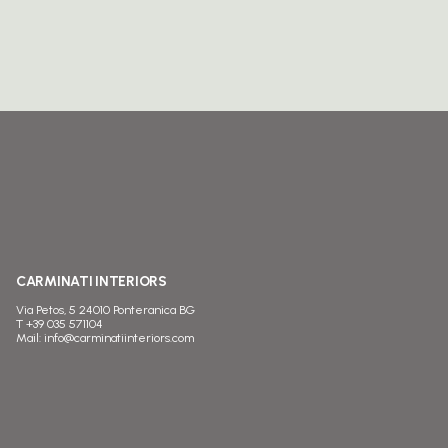
CARMINATI INTERIORS
Via Petos, 5 24010 Ponteranica BG
T
+39 035 571104
Mail:
info@carminatiinteriors.com