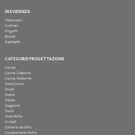
IN EVIDENZA
Showroom
Contract
Progetti
Brands
Contatti
CATEGORIE PROGETTAZIONE
Cucine
Cucine Classiche
Cucine Moderne
Zona Giorno
Divani
Madie
Sedie
Soggiorni
Tavoli
Zona Notte
Armadi
Camere da letto
Complementi Notte