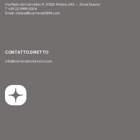
Via Paolo da Cannobio 9, 20128 Milano (MI) – Zona Duomo
T
+39 02 9999 0004
Email:
milano@carminati1894.com
CONTATTO DIRETTO
info@carminatiinteriors.com