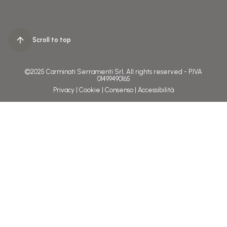
Scroll to top
©2025 Carminati Serramenti Srl, All rights reserved - P.IVA
01499490165
Privacy
|
Cookie
|
Consenso
|
Accessibilità