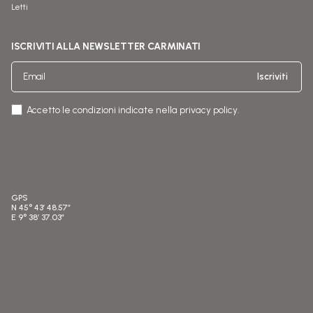
Letti
ISCRIVITI ALLA NEWSLETTER CARMINATI
Iscriviti
Accetto le condizioni indicate nella privacy policy.
GPS
N 45° 43′ 48.57″
E 9° 38′ 37.03″