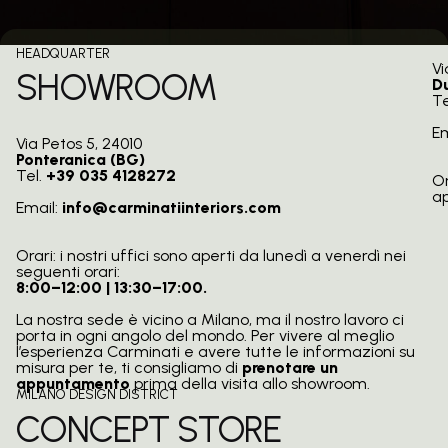
HEADQUARTER
Vi
SHOWROOM
D
Te
Em
Via Petos 5, 24010
Ponteranica (BG)
Tel.
+39 035 4128272
Or
a
Email:
info@carminatiinteriors.com
Orari: i nostri uffici sono aperti da lunedì a venerdì nei
seguenti orari:
8:00–12:00 | 13:30–17:00.
La nostra sede è vicino a Milano, ma il nostro lavoro ci
porta in ogni angolo del mondo. Per vivere al meglio
l’esperienza Carminati e avere tutte le informazioni su
misura per te, ti consigliamo di
prenotare un
appuntamento
prima della visita allo showroom.
MILANO DESIGN DISTRICT
CONCEPT STORE